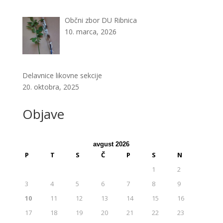
Občni zbor DU Ribnica
10. marca, 2026
Delavnice likovne sekcije
20. oktobra, 2025
Objave
avgust 2026
P
T
S
Č
P
S
N
1
2
3
4
5
6
7
8
9
10
11
12
13
14
15
16
17
18
19
20
21
22
23