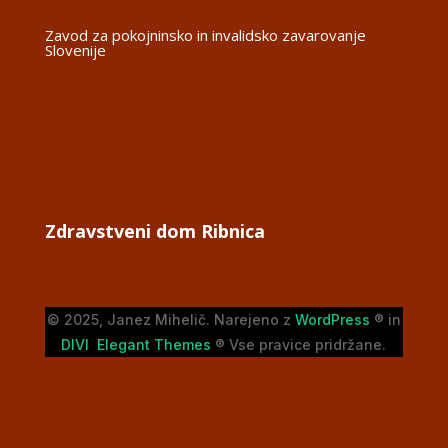
Zavod za pokojninsko in invalidsko zavarovanje
Slovenije
Zdravstveni dom Ribnica
© 2025, Janez Mihelič. Narejeno z
WordPress
® in
DIVI Elegant Themes
® Vse pravice pridržane.