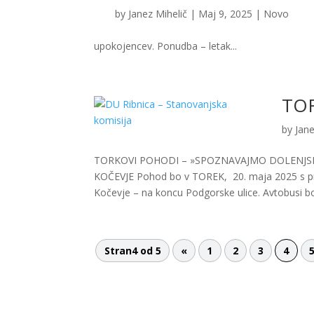
by
Janez Mihelič
|
Maj 9, 2025
|
Novo
upokojencev. Ponudba – letak...
TO
by
Jane
TORKOVI POHODI – »SPOZNAVAJMO DOLENJSKO I
KOČEVJE Pohod bo v TOREK, 20. maja 2025 s pr
Kočevje – na koncu Podgorske ulice. Avtobusi bo
Stran4 od 5
«
1
2
3
4