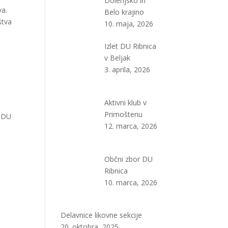
Dolenjsko in
a.
Belo krajino
štva
10. maja, 2026
Izlet DU Ribnica
v Beljak
3. aprila, 2026
Aktivni klub v
Primoštenu
i DU
12. marca, 2026
Občni zbor DU
Ribnica
10. marca, 2026
Delavnice likovne sekcije
20. oktobra, 2025