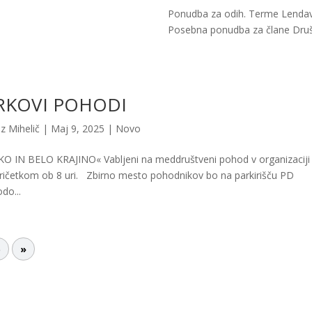
Ponudba za odih. Terme Lendav
Posebna ponudba za člane Dru
RKOVI POHODI
z Mihelič
|
Maj 9, 2025
|
Novo
N BELO KRAJINO« Vabljeni na meddruštveni pohod v organizacij
ičetkom ob 8 uri. Zbirno mesto pohodnikov bo na parkirišču PD
do...
5
»