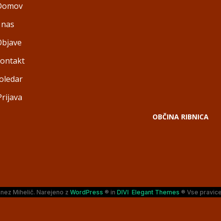
Domov
 nas
Objave
ontakt
oledar
Prijava
OBČINA RIBNICA
nez Mihelič. Narejeno z
WordPress
® in
DIVI Elegant Themes
® Vse pravice