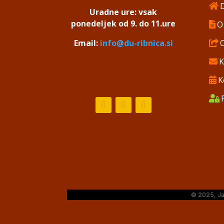
Uradne ure: vsak
ponedeljek od 9. do 11.ure
O
Email:
info@du-ribnica.si
K
K
© 2025, Ja