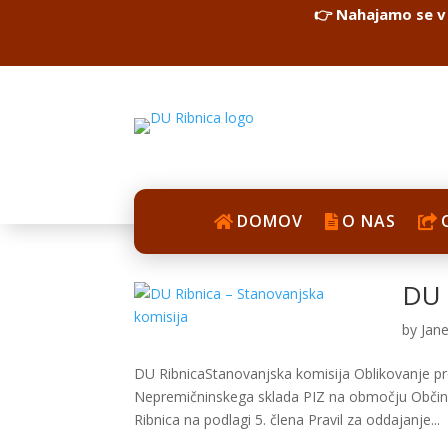
👉 Nahajamo se v 
DOMOV
O NAS
DU 
by
Jane
DU RibnicaStanovanjska komisija Oblikovanje p
Nepremičninskega sklada PIZ na območju Občine
Ribnica na podlagi 5. člena Pravil za oddajanje...