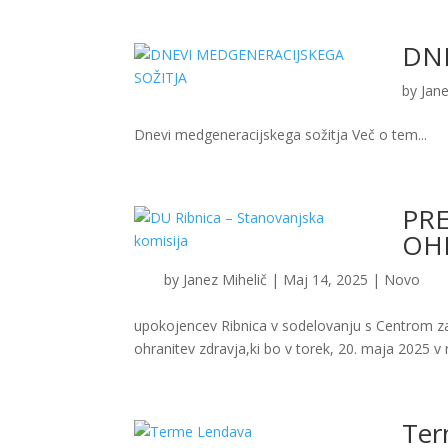
DNE
by
Jane
Dnevi medgeneracijskega sožitja Več o tem...
PRE
OH
by
Janez Mihelič
|
Maj 14, 2025
|
Novo
upokojencev Ribnica v sodelovanju s Centrom za k
ohranitev zdravja,ki bo v torek, 20. maja 2025 v 
Ter