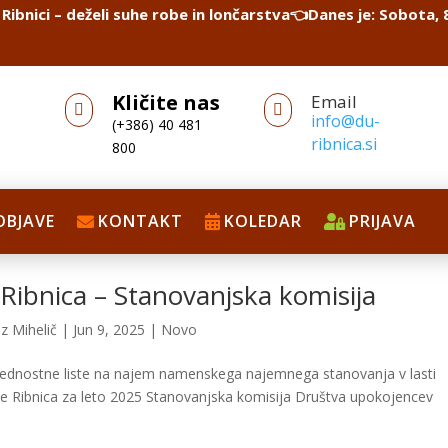
Ribnici – deželi suhe robe in lončarstva👈
Danes je: Sobota, 8
Kličite nas
Email


info@du-
(+386) 40 481
ribnica.si
800
OBJAVE
KONTAKT
KOLEDAR
PRIJAVA
Ribnica – Stanovanjska komisija
z Mihelič
|
Jun 9, 2025
|
Novo
rednostne liste na najem namenskega najemnega stanovanja v lasti
 Ribnica za leto 2025 Stanovanjska komisija Društva upokojencev