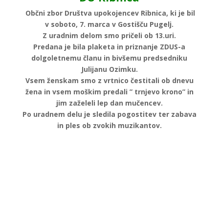
Občni zbor Društva upokojencev Ribnica, ki je bil
v soboto, 7. marca v Gostišču Pugelj.
Z uradnim delom smo pričeli ob 13.uri.
Predana je bila plaketa in priznanje ZDUS-a
dolgoletnemu članu in bivšemu predsedniku
Julijanu Ozimku.
Vsem ženskam smo z vrtnico čestitali ob dnevu
žena in vsem moškim predali ” trnjevo krono” in
jim zaželeli lep dan mučencev.
Po uradnem delu je sledila pogostitev ter zabava
in ples ob zvokih muzikantov.